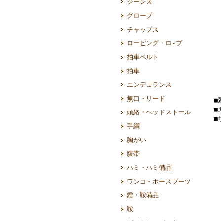
ジーンズ
グローブ
チャップス
ローピング・ロ-プ
拍車ベルト
拍車
エンデュランス
無口・リード
■
■
頭絡・ヘッドストール
■
手綱
胸がい
腹帯
ハミ・ハミ備品
ワンコ・ホースブーツ
鐙・鞍備品
鞍