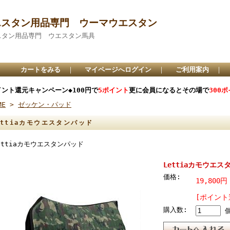
エスタン用品専門 ウーマウエスタン
スタン用品専門 ウエスタン馬具
カートをみる
｜
マイページへログイン
｜
ご利用案内
｜
イント還元キャンペーン◆100円で
5ポイント
更に会員になるとその場で
300
ME
>
ゼッケン・パッド
ettiaカモウエスタンパッド
ettiaカモウエスタンパッド
Lettiaカモウエス
価格:
19,800円
[ポイント
購入数: