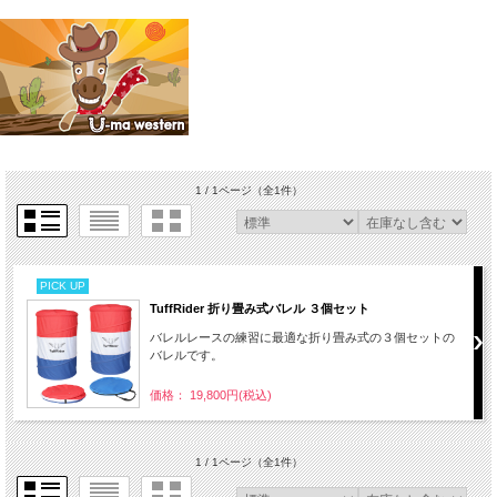
1 / 1ページ
（全1件）
PICK UP
TuffRider 折り畳み式バレル ３個セット
バレルレースの練習に最適な折り畳み式の３個セットの
バレルです。
価格： 19,800円(税込)
1 / 1ページ
（全1件）